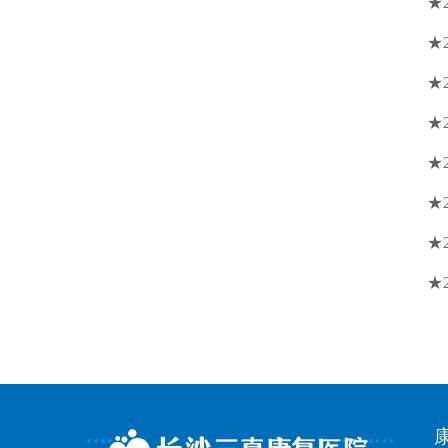
★
★
★
★
★
★
★
★