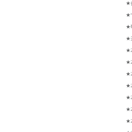
★
★
★
★
★
★
★
★
★
★
★