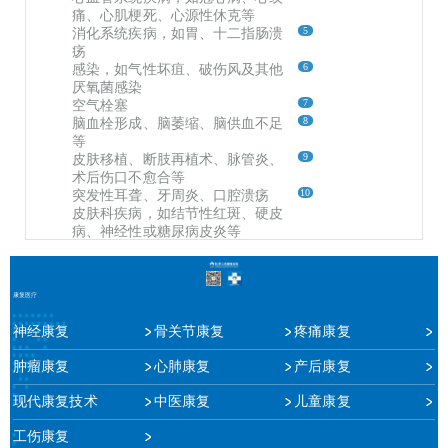
痛、心肌梗死、心源性休克等
5
消化系统疾病，如胃、十二指肠溃
疡
6
感染，如气性坏疽、破伤风及其他
厌氧菌感染
7
空气栓塞
8
脑血栓形成、脑萎缩、脑供血不足
等
9
皮肤移植、断肢再植术、脉管炎、
术后伤口不愈合等
10
突发性耳聋、牙周炎、口腔溃疡
皮肤科疾病，如结节性红斑、硬皮
病、神经性或糖尿病皮炎等
康复医疗
神经康复
骨关节康复
疼痛康复
肿瘤康复
心肺康复
产后康复
现代康复技术
中医康复
儿童康复
工伤康复