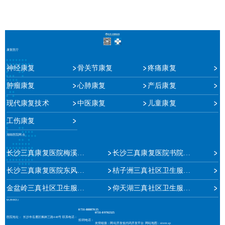
康复医疗
神经康复
骨关节康复
疼痛康复
肿瘤康复
心肺康复
产后康复
现代康复技术
中医康复
儿童康复
工伤康复
湖南医院网点
长沙三真康复医院梅溪湖院区
长沙三真康复医院书院路院区
长沙三真康复医院东风路院区
桔子洲三真社区卫生服务中心
金盆岭三真社区卫生服务中心
仰天湖三真社区卫生服务站
联系我们
0731-88887025
0731-89702325
医院地址：
长沙市岳麓区枫林三路448号
联系电话：
招聘电话：
友情链接：
网站开发
低代码开发平台
网站地图：
sitemap