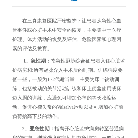
在三真康复医院严密监护下让患者从急性心血
管事件或心脏手术中安全的恢复，主要集中于医疗
护理、体力活动的恢复及评估、危险因素和心理因
素的评估及教育。
1、
急性期：
指急性冠脉综合征患者入住心脏监
护病房和:所有冠脉介入手术后的时期。训练强度要
低一些，一般为1~2代谢当量，主要为床上被动训
练，包括被动的关节活动训练和床上便盆使用或床
边入厕的训练，应避免可增加心率的等长收缩运
动、促进心律失常的Valsalva运动以及可增加心脏前
负荷抬高下肢的动作。
2、亚急性期：
指离开心脏监护病房转至普通病
房的时期。训练强度较急性期有所增加，一般为3~4