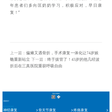
年患者们多向匡奶奶学习，积极应对，早日康
复！”
上一篇：
偏瘫又遇骨折，手术康复一体化让74岁娭
毑重新站立
下一篇：
终于拔管了！43岁的他几经波
折后在三真医院重获呼吸自由
康复医疗
神经康复
骨关节康复
疼痛康复