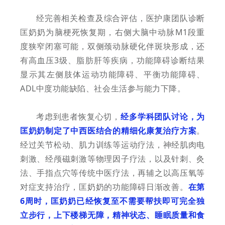
经完善相关检查及综合评估，医护康团队诊断
匡奶奶为脑梗死恢复期，右侧大脑中动脉M1段重
度狭窄闭塞可能，双侧颈动脉硬化伴斑块形成，还
有高血压3级、脂肪肝等疾病，功能障碍诊断结果
显示其左侧肢体运动功能障碍、平衡功能障碍、
ADL中度功能缺陷、社会生活参与能力下降。
考虑到患者恢复心切，
经多学科团队讨论，为
匡奶奶制定了中西医结合的精细化康复治疗方案
。
经过关节松动、肌力训练等运动疗法，神经肌肉电
刺激、经颅磁刺激等物理因子疗法，以及针刺、灸
法、手指点穴等传统中医疗法，再辅之以高压氧等
对症支持治疗，匡奶奶的功能障碍日渐改善。
在第
6周时，匡奶奶已经恢复至不需要帮扶即可完全独
立步行，上下楼梯无障，精神状态、睡眠质量和食