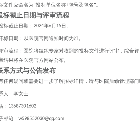
标文件应命名为
“投标单位名称
包号及包名
”。
+
投标截止日期与评审流程
投标截止日期：
年
月
日。
2024
6
15
开标日期：以医院官网通知时间为准。
评审流程：医院将组织专家对收到的投标文件进行评审，综合评
审结果将在医院官方网站公布。
联系方式与公告发布
有任何疑问或需要进一步了解招标详情，请与医院后勤管理部门
系人：
李女士
话：
13687301602
子邮箱：
w598552030@qq.com