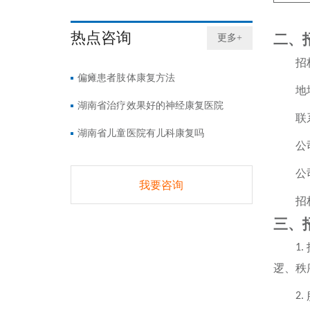
热点咨询
二、
更多+
招
偏瘫患者肢体康复方法
地
湖南省治疗效果好的神经康复医院
联
湖南省儿童医院有儿科康复吗
公
公
我要咨询
招
三、
1.
逻、秩
2.