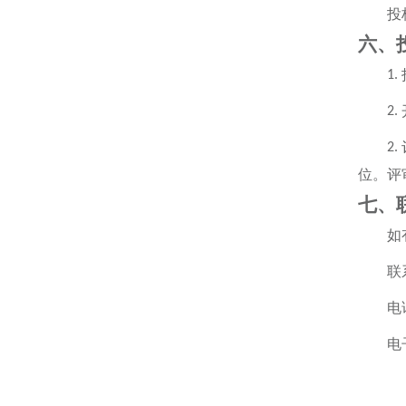
投
六、
1.
2.
2.
位。评
七
、
如
联
电
电