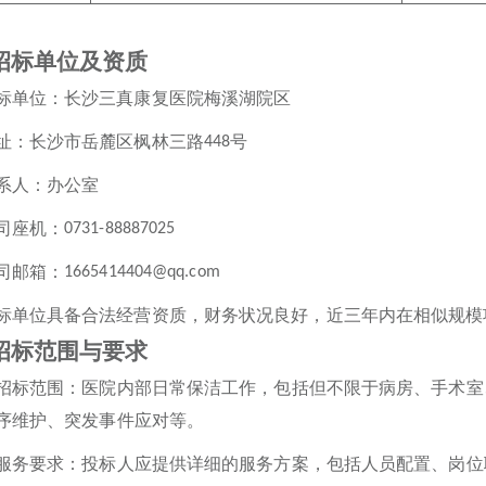
招标单位及资质
标单位：
长沙三真康复医院梅溪湖院区
址：
长沙市岳麓区枫林三路
号
448
系人：
办公室
司座机
：
0731-88887025
司
邮箱：
1665414404@qq.com
标单位具备合法经营资质，财务状况良好，近三年内在相似规模
招标范围与要求
招标范围：医院内部日常保洁工作，包括但不限于病房、手术室
序维护、突发事件应对等。
服务要求：投标人应提供详细的服务方案，包括人员配置、
岗位