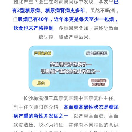
如此严重？医生在对家属问诊中发现，李友平
已
有2型糖尿病、糖尿病肾病史多年
。虽然不喝酒，
但
吸烟已有40年，近年来更是每天至少一包烟，
饮食也未严格控制
，多重因素叠加，最终导致血
糖失控，酿成严重后果。
长沙梅溪湖三真康复医院中医康复科主任、
副主任医师阳辉介绍，
高血糖高渗性状态是糖尿
病严重的急性并发症之一
，以严重高血糖、高血
浆渗透压、脱水为特征，常伴有不同程度的意识