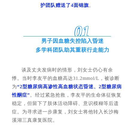
护团队赠送了4面锦旗
。
01
男子因血糖失控陷入昏迷
多学科团队助其重获行走能力
谈及丈夫发病时的情形，刘女士仍心有余
悸。当时李友平的血糖高达31.2mmol/L，被诊断
为
“2型糖尿病高渗性高血糖状态昏迷、2型糖尿病
性酮症”
。经过紧急抢救，李友平的生命体征恢复
稳定，但留下了肢体活动障碍、意识模糊等后遗
症。为寻求进一步康复，刘女士将他转入长沙梅
溪湖三真康复医院。