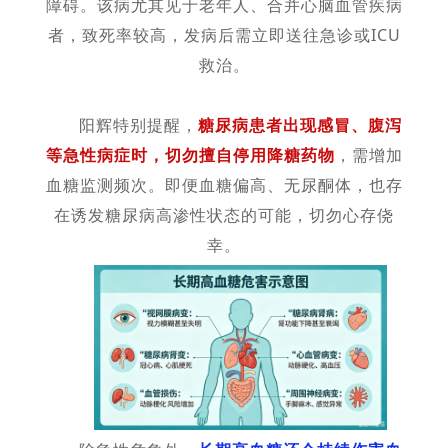
障碍。该病尤其见于老年人、合并心脑血管疾病
者，致死率较高，发病后需立即送往急诊或ICU
救治。
阳辉特别提醒，
糖尿病患者出现感冒、腹泻
等急性病症时，切勿擅自停用降糖药物
，需增加
血糖监测频次。即便血糖偏高、无尿酮体，也存
在诱发糖尿病高渗性状态的可能，切勿心存侥
幸。