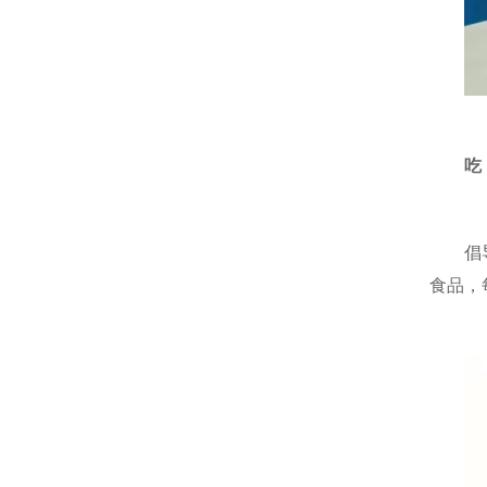
吃
倡
食品，