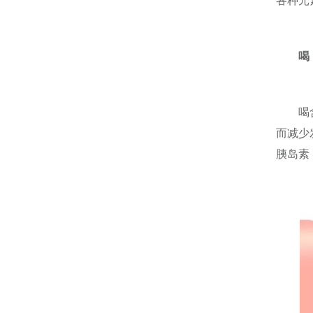
各种元
喝
喝
而减少
胰岛素