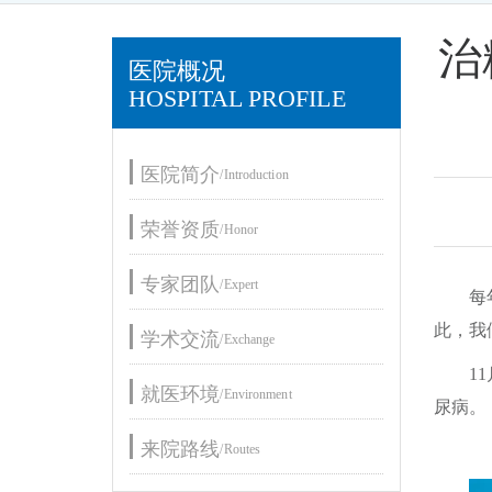
治
医院概况
HOSPITAL PROFILE
医院简介
/Introduction
荣誉资质
/Honor
专家团队
/Expert
每
此，我
学术交流
/Exchange
1
就医环境
/Environment
尿病。
来院路线
/Routes