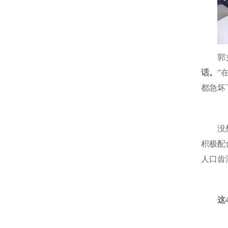
郭
话。
”
都急坏
没
积极配
人口齿
这