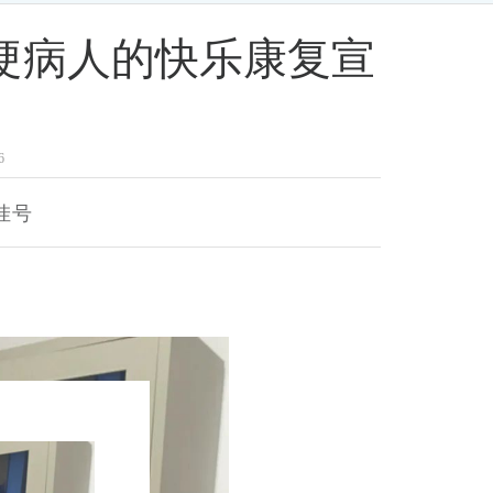
脑梗病人的快乐康复宣
6
挂号