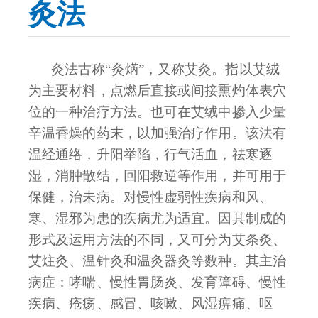
灸法
灸法古称
“灸焫”，又称艾灸。指以艾绒
为主要材料，点燃后直接或间接熏灼体表穴
位的一种治疗方法。也可在艾绒中掺入少量
辛温香燥的药末，以加强治疗作用。该法有
温经通络，升阳举陷，行气活血，祛寒逐
湿，消肿散结，回阳救逆等作用，并可用于
保健，治未病。对慢性虚弱性疾病和风、
寒、湿邪为患的疾病尤为适宜。因其制成的
形式及运用方法的不同，又可分为艾条灸、
艾炷灸、温针灸和温灸器灸等数种。其主治
病症：哮喘、慢性胃肠炎、发育障碍、慢性
疾病、疮疡、感冒、咳嗽、风湿痹痛、呕