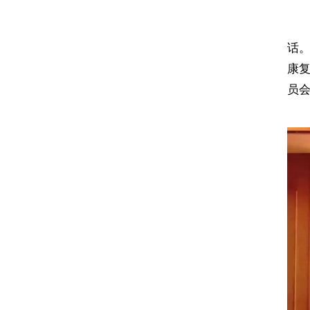
话
康
员