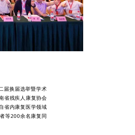
第二届换届选举暨学术
南省残疾人康复协会
自省内康复医学领域
者等200余名康复同