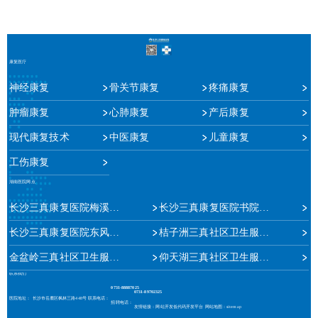
康复医疗
神经康复
骨关节康复
疼痛康复
肿瘤康复
心肺康复
产后康复
现代康复技术
中医康复
儿童康复
工伤康复
湖南医院网点
长沙三真康复医院梅溪湖院区
长沙三真康复医院书院路院区
长沙三真康复医院东风路院区
桔子洲三真社区卫生服务中心
金盆岭三真社区卫生服务中心
仰天湖三真社区卫生服务站
联系我们
0731-88887025
0731-89702325
医院地址：
长沙市岳麓区枫林三路448号
联系电话：
招聘电话：
友情链接：
网站开发
低代码开发平台
网站地图：
sitemap