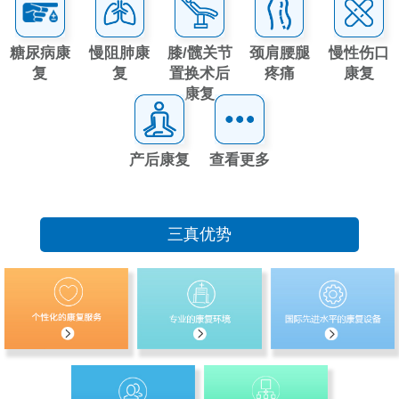
糖尿病康
慢阻肺康
膝/髋关节
颈肩腰腿
慢性伤口
复
复
置换术后
疼痛
康复
康复
产后康复
查看更多
三真优势