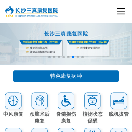
特色康复病种
中风康复
颅脑术后
脊髓损伤
植物状态
脱机拔管
康复
康复
促醒