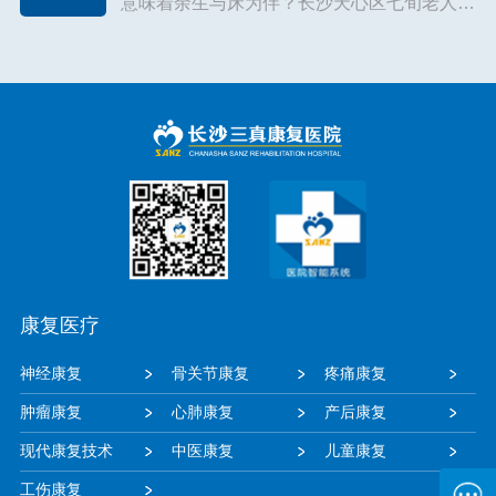
意味着余生与床为伴？长沙天心区七旬老人贺
玉梅（化名）用两个月时间给出了否定答案
——即便因脑梗导致左侧肢体偏瘫，她在三真
康复医院通过系统康复训练，重新夺回...
【详
细】
康复医疗
神经康复
骨关节康复
疼痛康复
肿瘤康复
心肺康复
产后康复
现代康复技术
中医康复
儿童康复
工伤康复