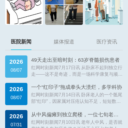
医院新闻
媒体报道
医疗资讯
49天走出至暗时刻：63岁脊髓损伤患者
2026
红网时刻新闻7月17日讯 从卧床不起到独立行
08/07
走——这不是奇迹，而是一场科学康复与顽强
意志的“合谋”。近日，63岁的张伟成（化名）
一个“红印子”拖成拳头大溃烂，多学科协
在长沙梅溪湖三真康复医院完成了这场“突
2026
围”。遭遇车祸致颈髓损伤后，他...
【详细】
红网时刻新闻7月14日讯 卧床老人的一个骶尾
08/07
部“红印”，因家属对压疮认知不足，短短数月
竟发展为拳头大小、流脓发臭的深度溃烂。近
从中风偏瘫到独立爬楼，一位七旬老人的康
期，长沙梅溪湖三真康复医院收治了一位合并
2026
脑梗、骨折、糖尿病等多种基础病...
【详细】
红网时刻新闻7月10日讯 老年人中风，是否就
07/31