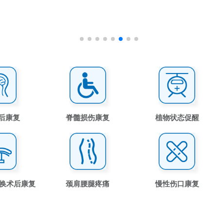
后康复
脊髓损伤康复
植物状态促醒
置换术后康复
颈肩腰腿疼痛
慢性伤口康复