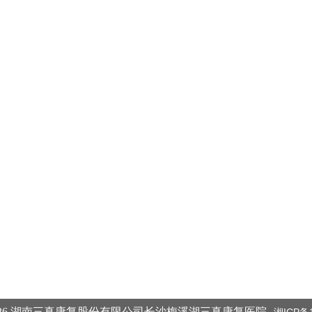
湖南医院网点
长沙三真康复医院梅溪湖院区
长沙三真康复医院书院路院区
长沙三真康复医院东风路院区
桔子洲三真社区卫生服务中心
金盆岭三真社区卫生服务中心
三真扶济诊所
 © 2026 湖南三真康复股份有限公司长沙梅溪湖三真康复医院
湘ICP备1