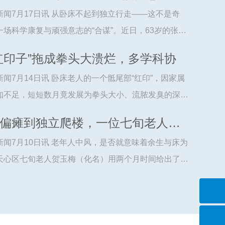
 从卧床不起到独立行走——这不是奇
一场科学康复与顽强意志的“合谋”。近日，63岁的张伟
）在长沙梅溪湖三真康复医院完成了这场“突围”。遭遇
红印子”拖成拳头大溃烂，多学科协
损伤后，他...
【详细】
 卧床老人的一个骶尾部“红印”，因家属
知不足，短短数月竟发展为拳头大小、流脓发臭的深度
期，长沙梅溪湖三真康复医院收治了一位合并脑梗、骨
从中风偏瘫到独立爬楼，一位七旬老人的康
等多种基础病...
【详细】
 老年人中风，是否就意味着余生与床为
天心区七旬老人贺玉梅（化名）用两个月时间给出了否
—即便因脑梗导致左侧肢体偏瘫，她在三真康复医院通
训练，重新夺回...
【详细】