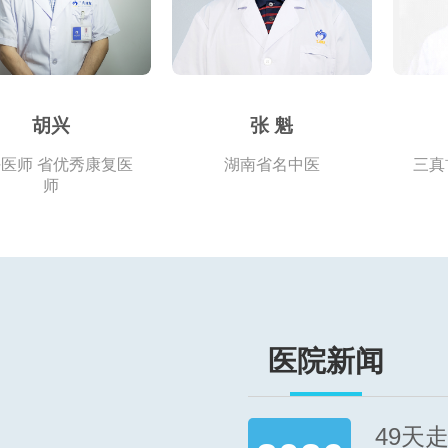
胡兴
张 魁
医师 省优秀康复医
湖南省名中医
三真
师
医院新闻
49天