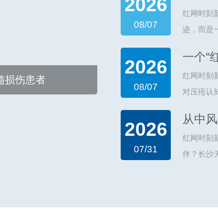
2026
红网时刻新闻7月17日讯
08/07
迹，而是
成（化名
一个“
2026
车祸致颈髓
红网时刻新闻7月14日讯
髓损伤患者
08/07
对压疮认
溃烂。近
2026
折、糖尿病
红网时刻新闻7月10日讯
07/31
伴？长沙
定答案—
过系统康复