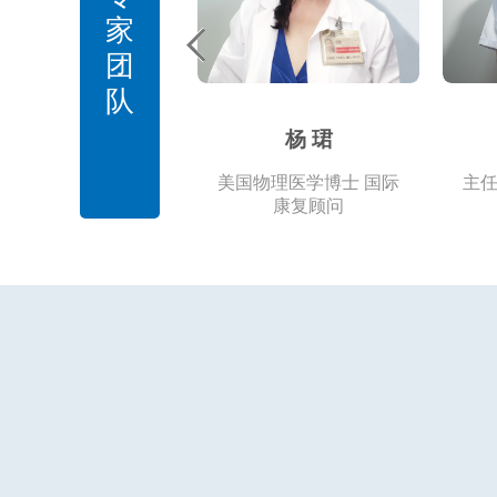
家
团
队
杨 珺
美国物理医学博士 国际
主任
康复顾问