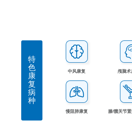
特
色
中风康复
颅脑术
康
复
病
种
慢阻肺康复
膝/髋关节