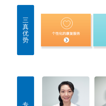
三
真
优
势
专