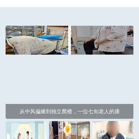
从中风偏瘫到独立爬楼，一位七旬老人的康