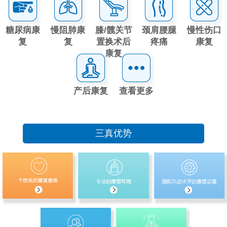
糖尿病康
慢阻肺康
膝/髋关节
颈肩腰腿
慢性伤口
复
复
置换术后
疼痛
康复
康复
产后康复
查看更多
三真优势