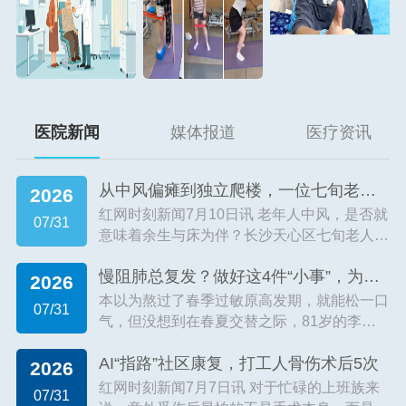
医院新闻
媒体报道
医疗资讯
从中风偏瘫到独立爬楼，一位七旬老人的康
2026
红网时刻新闻7月10日讯 老年人中风，是否就
07/31
意味着余生与床为伴？长沙天心区七旬老人贺
玉梅（化名）用两个月时间给出了否定答案
慢阻肺总复发？做好这4件“小事”，为肺部
——即便因脑梗导致左侧肢体偏瘫，她在三真
2026
康复医院通过系统康复训练，重新夺回...
【详
本以为熬过了春季过敏原高发期，就能松一口
07/31
细】
气，但没想到在春夏交替之际，81岁的李嗲
嗲再次因慢阻肺急性加重被送入医院。这并非
AI“指路”社区康复，打工人骨伤术后5次
李嗲嗲今年的首次入院。家住长沙市开福区东
2026
风路街道的他，有着二十余年呼吸道病史，
红网时刻新闻7月7日讯 对于忙碌的上班族来
07/31
每...
【详细】