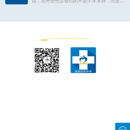
说，意外受伤后最怕的不是手术本身，而是术
后漫长的康复期——住院耽误工作，居家静养
又怕恢复不好。长沙的刘月英女士（化名）就
曾陷入这样的两难。不过最终，她靠一...
【详
细】
康复医疗
神经康复
骨关节康复
疼痛康复
肿瘤康复
心肺康复
产后康复
现代康复技术
中医康复
儿童康复
工伤康复