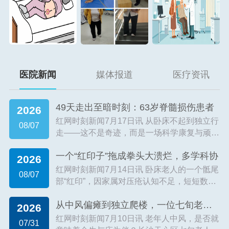
医院新闻
媒体报道
医疗资讯
49天走出至暗时刻：63岁脊髓损伤患者
2026
红网时刻新闻7月17日讯 从卧床不起到独立行
08/07
走——这不是奇迹，而是一场科学康复与顽强
意志的“合谋”。近日，63岁的张伟成（化名）
一个“红印子”拖成拳头大溃烂，多学科协
在长沙梅溪湖三真康复医院完成了这场“突
2026
围”。遭遇车祸致颈髓损伤后，他...
【详细】
红网时刻新闻7月14日讯 卧床老人的一个骶尾
08/07
部“红印”，因家属对压疮认知不足，短短数月
竟发展为拳头大小、流脓发臭的深度溃烂。近
从中风偏瘫到独立爬楼，一位七旬老人的康
期，长沙梅溪湖三真康复医院收治了一位合并
2026
脑梗、骨折、糖尿病等多种基础病...
【详细】
红网时刻新闻7月10日讯 老年人中风，是否就
07/31