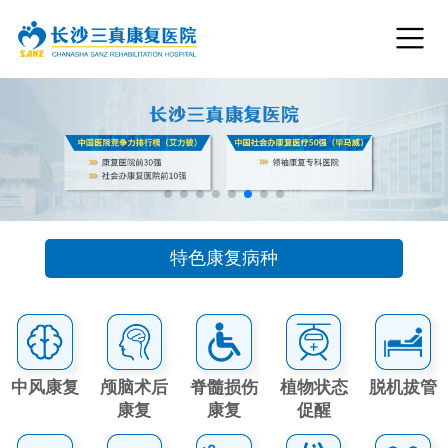
特色康复病种
中风康复
颅脑术后
脊髓损伤
植物状态
脱机拔管
康复
康复
促醒