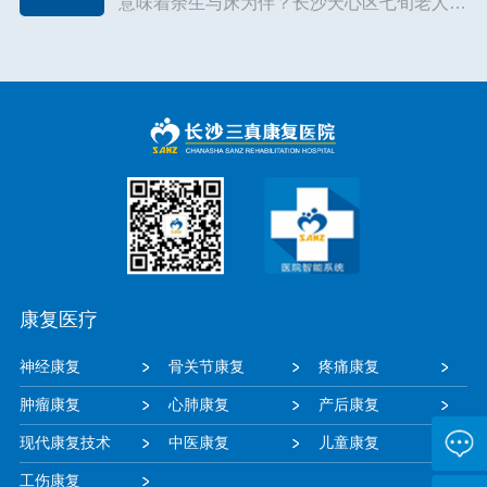
意味着余生与床为伴？长沙天心区七旬老人贺
玉梅（化名）用两个月时间给出了否定答案
——即便因脑梗导致左侧肢体偏瘫，她在三真
康复医院通过系统康复训练，重新夺回...
【详
细】
康复医疗
神经康复
骨关节康复
疼痛康复
肿瘤康复
心肺康复
产后康复
现代康复技术
中医康复
儿童康复
工伤康复