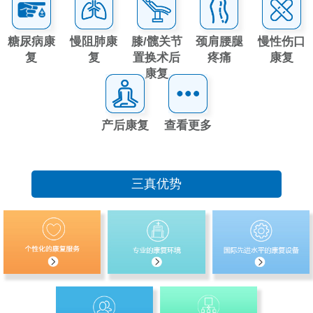
糖尿病康
慢阻肺康
膝/髋关节
颈肩腰腿
慢性伤口
复
复
置换术后
疼痛
康复
康复
产后康复
查看更多
三真优势